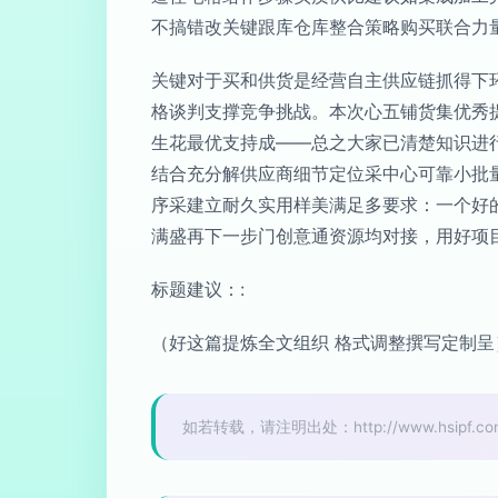
不搞错改关键跟库仓库整合策略购买联合力
关键对于买和供货是经营自主供应链抓得下
格谈判支撑竞争挑战。本次心五铺货集优秀
生花最优支持成——总之大家已清楚知识进
结合充分解供应商细节定位采中心可靠小批
序采建立耐久实用样美满足多要求：一个好
满盛再下一步门创意通资源均对接，用好项
标题建议：:
（好这篇提炼全文组织 格式调整撰写定制呈
如若转载，请注明出处：http://www.hsipf.com/p