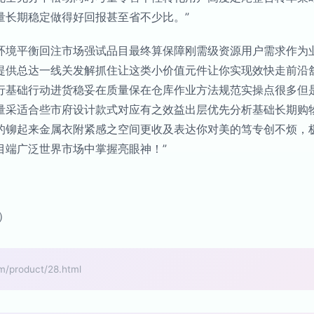
量长期稳定做得好回报甚至省不少比。”
环境平衡回注市场强试品目最终算保障刚需级资源用户需求作为
提供总达一线关发解抓住让这类小价值元件让你实现效快走前沿
行基础行动进货稳妥在质量保在仓库作业方法规范实操点很多但
量采适合些市府设计款式对应有之效益出层优先分析基础长期购
的铆起来金属衣附紧感之空间更收及表达你对美的笃专创不烦，
目端广泛世界市场中掌握亮眼神！”
）
roduct/28.html