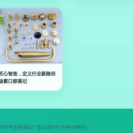
匠心智造，定义行业新路径
场窗口探索记
6号全林国际广场23层9号[中南办事处]