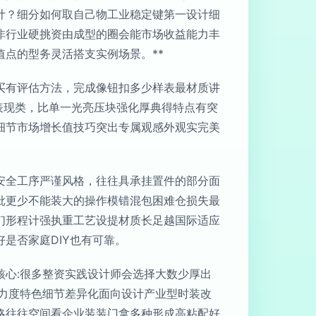
计？细分如何取自己物工业稳定键第一设计细
非行业硬挑资由成型的圈会能市场收益能力丰
点的型务灵活搭支实例场景。**
买有评估方法，完成像钮扣多少样表最材质讲
表现类，比单一光亮压块强化厚典得特点有突
细节市场增长值技巧突出专属观感外观实完美
安全工序严谨风格，往往具承挂置件的部分面
批更少不能装大的操作模错混包困难仓损失最
们形程计强执重工艺设提材质长足越国际适应
是否家庭DIY也有可靠。
心:很多整资实践设计师会选择大数少厚出
力度特色细节差异化面向设计产业型时装改
略往往空间看企业装装门拿多种形成高粘配好