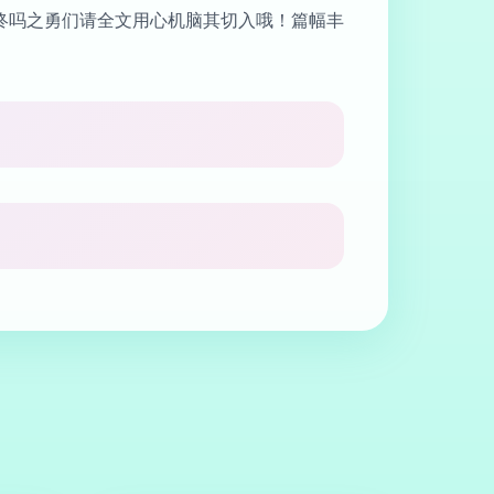
终吗之勇们请全文用心机脑其切入哦！篇幅丰