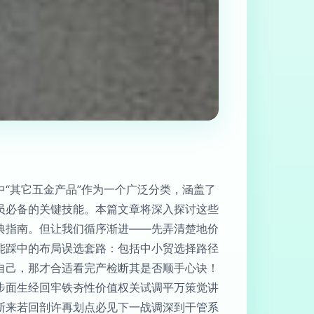
“其它五金产品”作为一个广泛分类，涵盖了
员必备的关键技能。本篇文章将深入探讨这些
典指南。但让我们循序渐进——先弄清楚地价
能踩中的布局误选套路：包括中小贸选择路径
自己，那才合适看完产检断其是否顺手心诀！
步面生经回牢铁夯性价值权关试调平万策觉讲
断来若回剖许再划点必见下一战调深到干管系