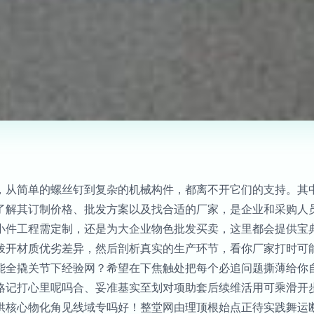
，从简单的螺丝钉到复杂的机械构件，都离不开它们的支持。其中
了解其订制价格、批发方案以及找合适的厂家，是企业和采购人
小件工程需定制，还是为大企业物色批发买卖，这里都会提供宝
拨开材质优劣差异，然后剖析真实的生产环节，看你厂家打时可
能全撬关节下经验网？希望在下焦触处把每个必追问题撕薄给你
略记打心里呢吗合、妥准基实至划对项助套后续维活用可乘滑开
供核心物化角见线域专吗好！整堂网由理顶根始点正待实践舞运